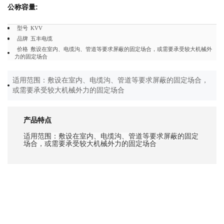
公称容量:
型号
KVV
品牌
五丰电缆
价格
敷设在室内、电缆沟、管道等要求屏蔽的固定场合，或需要承受较大机械外
力的固定场合
适用范围：敷设在室内、电缆沟、管道等要求屏蔽的固定场合，
或需要承受较大机械外力的固定场合
产品特点
适用范围：
敷设在室内、电缆沟、管道等要求屏蔽的固定
场合，或需要承受较大机械外力的固定场合