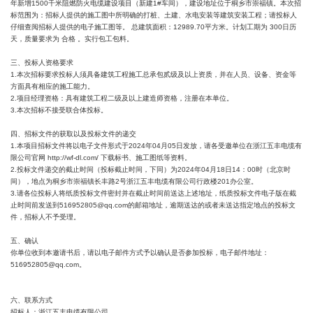
年新增1500千米阻燃防火电缆建设项目（新建1#车间），建设地址位于桐乡市崇福镇。本次招
标范围为：招标人提供的施工图中所明确的打桩、土建、水电安装等建筑安装工程；请投标人
仔细查阅招标人提供的电子施工图等。 总建筑面积：12989.70平方米。计划工期为 300日历
天，质量要求为 合格 。实行包工包料。
三、投标人资格要求
1.本次招标要求投标人须具备建筑工程施工总承包贰级及以上资质，并在人员、设备、资金等
方面具有相应的施工能力。
2.项目经理资格：具有建筑工程二级及以上建造师资格，注册在本单位。
3.本次招标不接受联合体投标。
四、招标文件的获取以及投标文件的递交
1.本项目招标文件将以电子文件形式于2024年04月05日发放，请各受邀单位在浙江五丰电缆有
限公司官网 http://wf-dl.com/ 下载标书、施工图纸等资料。
2.投标文件递交的截止时间（投标截止时间，下同）为2024年04月18日14：00时（北京时
间），地点为桐乡市崇福镇长丰路2号浙江五丰电缆有限公司行政楼201办公室。
3.请各位投标人将纸质投标文件密封并在截止时间前送达上述地址，纸质投标文件电子版在截
止时间前发送到516952805@qq.com的邮箱地址，逾期送达的或者未送达指定地点的投标文
件，招标人不予受理。
五、确认
你单位收到本邀请书后，请以电子邮件方式予以确认是否参加投标，电子邮件地址：
516952805@qq.com。
六、联系方式
招标人：浙江五丰电缆有限公司